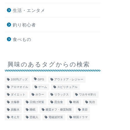
生活・エンタメ
バレンタインチョコは何日持つ？手
バレンタ
作りは何日前が安心か解説！
るのはア
釣り初心者
を解説
食べもの
2026年1月27日
生活・エンタメ
生活・エンタメ
興味のあるタグからの検索
100均グッズ
GPS
アウトドア・レジャー
アロマオイル
ゲーム
スピリチュアル
ダイエット
ホラー
リラックス
ワカサギ釣り
太極拳
日焼け対策
昆虫食
映画
気功
炭酸水
睡眠
糖質オフ・糖質制限
美容
バレンタインチョコは学校で溶け
ゲーム買
考え方
芸能人
電磁波対策
韓国ドラマ
る？不安を解消する準備ガイド
は悪い？