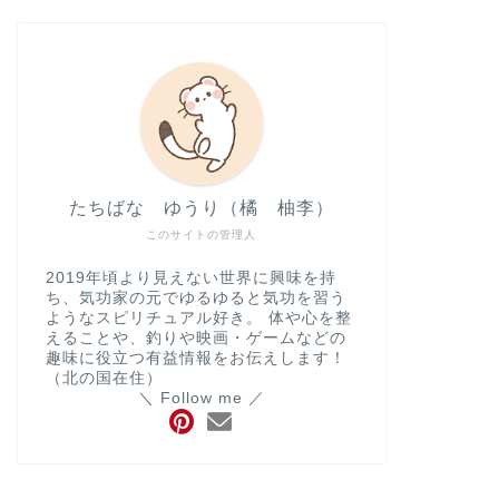
ル評価
2026年1月13日
生活・エンタメ
生活・エンタメ
たちばな ゆうり（橘 柚李）
このサイトの管理人
2019年頃より見えない世界に興味を持
ち、気功家の元でゆるゆると気功を習う
ようなスピリチュアル好き。 体や心を整
えることや、釣りや映画・ゲームなどの
スキンケアをしない方が肌は綺麗に
USJの
趣味に役立つ有益情報をお伝えします！
なる？化粧水・乳液がいらない理由
る方法！
（北の国在住）
＼ Follow me ／
は？
2025年
2025年9月30日