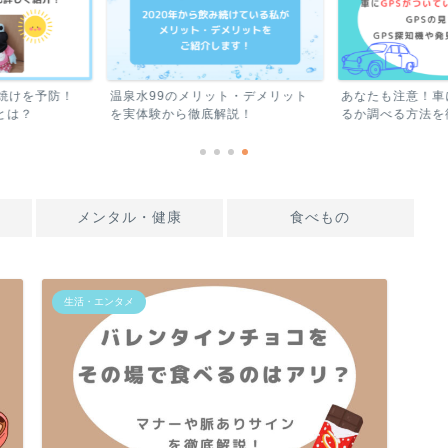
ト・デメリット
あなたも注意！車にGPSがついてい
【初心者必見】
解説！
るか調べる方法を徹底紹...
持ち物リスト！
メンタル・健康
食べもの
生活・エンタメ