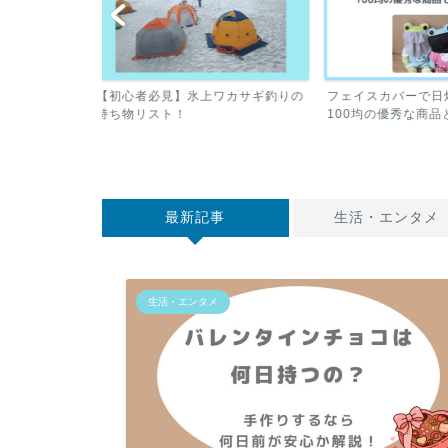
ワカサギ釣りの
フェイスカバーで日焼けを予防！
温泉水99のメリッ
100均の優秀な商品とは？
を実体験から徹底
最新記事
生活・エンタメ
生活・エンタメ