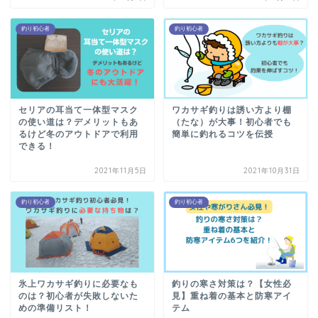
釣り初心者
釣り初心者
セリアの耳当て一体型マスク
ワカサギ釣りは誘い方より棚
の使い道は？デメリットもあ
（たな）が大事！初心者でも
るけど冬のアウトドアで利用
簡単に釣れるコツを伝授
できる！
2021年11月5日
2021年10月31日
釣り初心者
釣り初心者
氷上ワカサギ釣りに必要なも
釣りの寒さ対策は？【女性必
のは？初心者が失敗しないた
見】重ね着の基本と防寒アイ
めの準備リスト！
テム