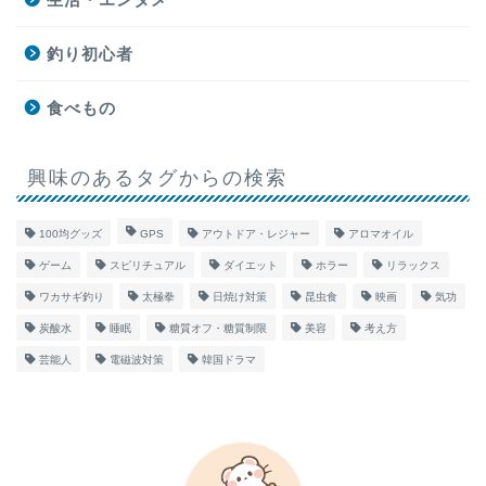
釣り初心者
食べもの
興味のあるタグからの検索
100均グッズ
GPS
アウトドア・レジャー
アロマオイル
ゲーム
スピリチュアル
ダイエット
ホラー
リラックス
ワカサギ釣り
太極拳
日焼け対策
昆虫食
映画
気功
炭酸水
睡眠
糖質オフ・糖質制限
美容
考え方
芸能人
電磁波対策
韓国ドラマ