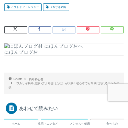
アウトドア・レジャー
ワカサギ釣り
にほんブログ村
HOME
釣り初心者
ワカサギ釣りは誘い方より棚（たな）が大事！初心者でも簡単に釣れるコツを伝
授
あわせて読みたい
初心者
釣り初心者
釣り初心者
ホーム
生活・エンタメ
メンタル・健康
食べもの