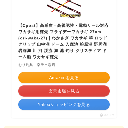
【Cpost】高感度・高視認性・電動リール対応
ワカサギ用穂先 フライデーワカサギ 27cm
(ori-waka-27)｜わかさぎ ワカサギ 竿 ロッド
グリップ 山中湖 ドーム 入鹿池 桧原湖 野尻湖
岩洞湖 川 河 渓流 湖 池 釣り クリスティア ド
ーム船 ワカサギ穂先
おり釣具 楽天市場店
Amazonを見る
楽天市場を見る
Yahooショッピングを見る
ポチップ