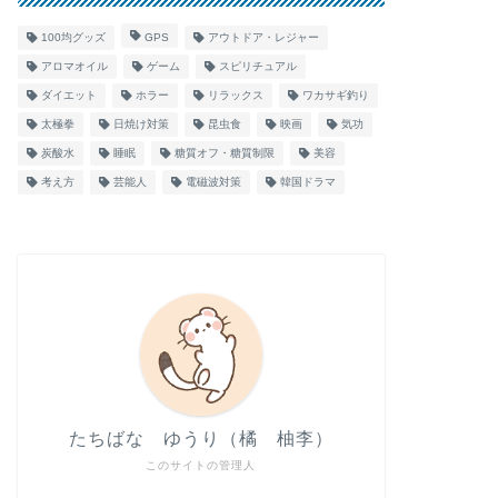
100均グッズ
GPS
アウトドア・レジャー
アロマオイル
ゲーム
スピリチュアル
ダイエット
ホラー
リラックス
ワカサギ釣り
太極拳
日焼け対策
昆虫食
映画
気功
炭酸水
睡眠
糖質オフ・糖質制限
美容
考え方
芸能人
電磁波対策
韓国ドラマ
たちばな ゆうり（橘 柚李）
このサイトの管理人