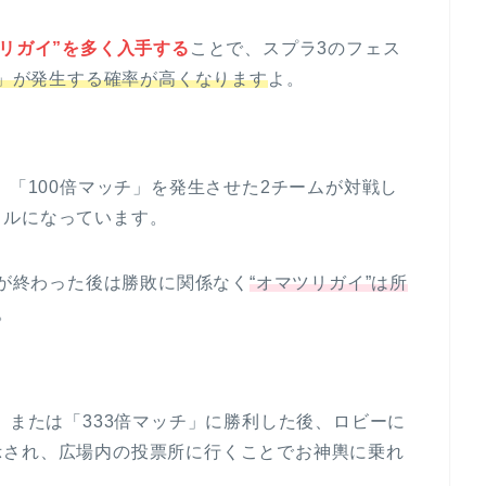
ツリガイ”を多く入手する
ことで、スプラ3のフェス
チ」が発生する確率が高くなります
よ。
、「100倍マッチ」を発生させた2チームが対戦し
トルになっています。
」が終わった後は勝敗に関係なく
“オマツリガイ”は所
。
」または「333倍マッチ」に勝利した後、ロビーに
示され、広場内の投票所に行くことでお神輿に乗れ