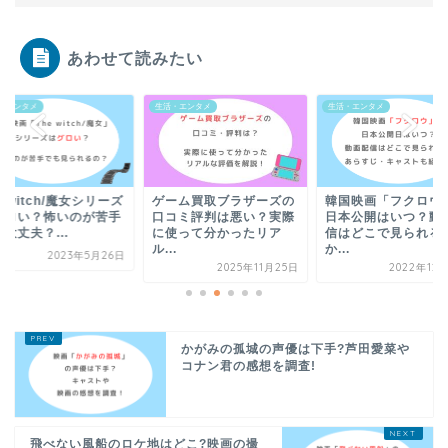
あわせて読みたい
・エンタメ
生活・エンタメ
生活・エンタメ
e witch/魔女シリーズ
ゲーム買取ブラザーズの
韓国映画「フクロウ
グロい？怖いのが苦手
口コミ評判は悪い？実際
日本公開はいつ？動
大丈夫？...
に使って分かったリア
信はどこで見られる
ル...
か...
2023年5月26日
2025年11月25日
2022年12
かがみの孤城の声優は下手?芦田愛菜や
コナン君の感想を調査!
飛べない風船のロケ地はどこ?映画の撮