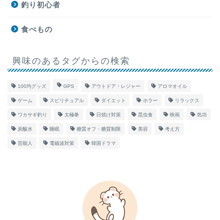
釣り初心者
食べもの
興味のあるタグからの検索
100均グッズ
GPS
アウトドア・レジャー
アロマオイル
ゲーム
スピリチュアル
ダイエット
ホラー
リラックス
ワカサギ釣り
太極拳
日焼け対策
昆虫食
映画
気功
炭酸水
睡眠
糖質オフ・糖質制限
美容
考え方
芸能人
電磁波対策
韓国ドラマ