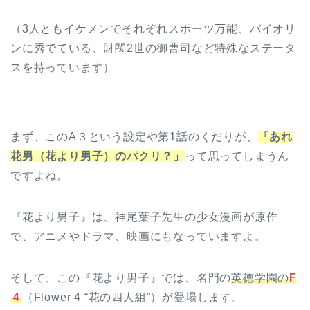
（3人ともイケメンでそれぞれスポーツ万能、バイオリ
ンに秀でている、財閥2世の御曹司など特殊なステータ
スを持っています）
まず、このA３という設定や第1話のくだりが、
「あれ
花男（花より男子）のパクリ？」
って思ってしまうん
ですよね。
『花より男子』は、神尾葉子先生の少女漫画が原作
で、アニメやドラマ、映画にもなっていますよ。
そして、この『花より男子』では、名門の
英徳学園の
F
４
（Flower 4 “花の四人組”）が登場します。