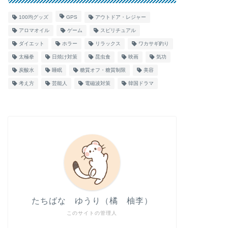
100均グッズ
GPS
アウトドア・レジャー
アロマオイル
ゲーム
スピリチュアル
ダイエット
ホラー
リラックス
ワカサギ釣り
太極拳
日焼け対策
昆虫食
映画
気功
炭酸水
睡眠
糖質オフ・糖質制限
美容
考え方
芸能人
電磁波対策
韓国ドラマ
たちばな ゆうり（橘 柚李）
このサイトの管理人