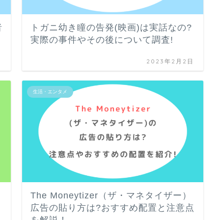
者
トガニ幼き瞳の告発(映画)は実話なの?
実際の事件やその後について調査!
日
2023年2月2日
生活・エンタメ
The Moneytizer（ザ・マネタイザー）
広告の貼り方は?おすすめ配置と注意点