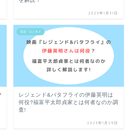
を解説！
日
2023年1月31日
生活・エンタメ
?
レジェンド&バタフライの伊藤英明は
何役?福富平太郎貞家とは何者なのか調
査!
日
2023年1月29日